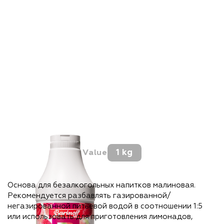
Commercial Offer
Question
Call Me Back
Offer:
By clicking submit, you ag
processing policy data
1 kg
Value
Основа для безалкогольных напитков малиновая.
Рекомендуется разбавлять газированной/
негазированной питьевой водой в соотношении 1:5
или использовать для приготовления лимонадов,