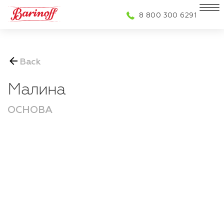
8 800 300 6291
Do you have a qu
buy Barinoff who
Back
Малина
ОСНОВА
What are you interested