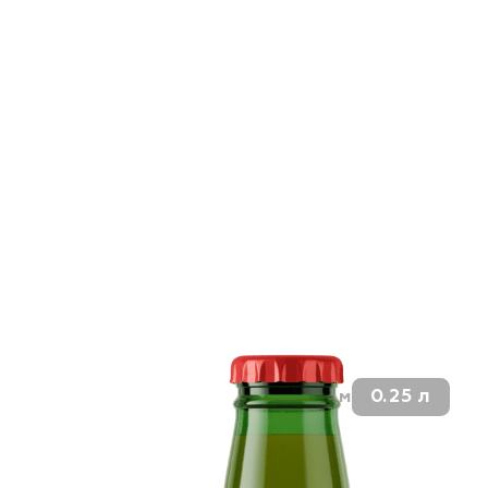
0.25 л
Объём