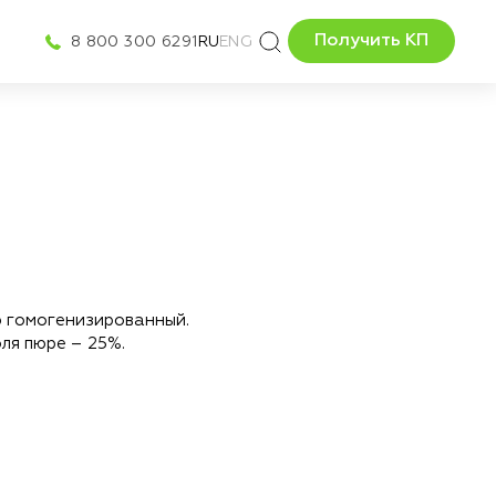
Получить КП
8 800 300 6291
RU
ENG
Есть вопрос и
купить Barinof
ю гомогенизированный.
ля пюре – 25%.