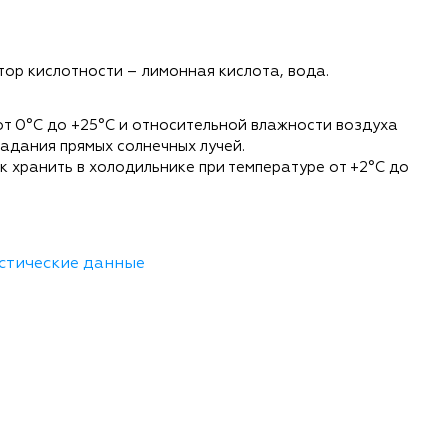
Что Вас интересует?
тор кислотности – лимонная кислота, вода.
Коммерческое предложение
Перезвоните мне
от 0°С до +25°С и относительной влажности воздуха
падания прямых солнечных лучей.
Нажимая отправить вы соглашаетесь с
поли
к хранить в холодильнике при температуре от +2°С до
персональных данных
стические данные